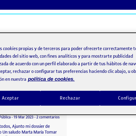
ActiFolios
Ay
os
cookies
propias y de terceros para poder ofrecerte correctamente t
dades del sitio web, con fines analíticos y para mostrarte publicidad
zada de acuerdo con un perfil elaborado a partir de tus hábitos de na
eptar, rechazar o configurar tus preferencias haciendo clic abajo, u 
ón en nuestra
política de cookies.
Aceptar
Rechazar
Configu
Propuesta de proyecto
o por
Publicado por
Marta María Fernández Infantes
Visibilidad:
Fecha de publicación
21 marzo, 2023 11:17 am
en Propuesta de proyecto
Pública
-
19 Mar 2023
-
2 comentarios
todos, Ajunto mi dossier de
o Un saludo Marta María Tomar