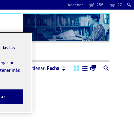
Acceder
255
27
uda
odas las
vegación.
Ordenar:
Descendente
Ordenar:
Fecha
obtener más
rar