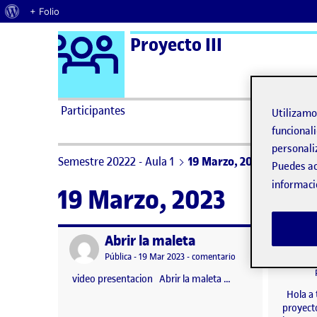
Acerca de WordPress
+ Folio
Logo Ágora
Proyecto III
Saltar al contenido
Participantes
Utilizam
funcionali
personali
Semestre 20222 - Aula 1
19 Marzo, 2023
Puedes ac
informaci
19 Marzo, 2023
Abrir la maleta
Publicado por
Publicad
Visibilidad:
Fecha de publicación
en Abrir la maleta
Pública
-
19 Mar 2023
-
comentario
video presentacion Abrir la maleta …
Hola a 
proyect