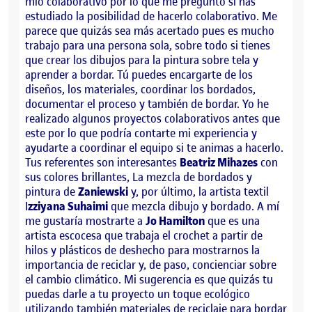
mío colaborativo por lo que me pregunto si has
estudiado la posibilidad de hacerlo colaborativo. Me
parece que quizás sea más acertado pues es mucho
trabajo para una persona sola, sobre todo si tienes
que crear los dibujos para la pintura sobre tela y
aprender a bordar. Tú puedes encargarte de los
diseños, los materiales, coordinar los bordados,
documentar el proceso y también de bordar. Yo he
realizado algunos proyectos colaborativos antes que
este por lo que podría contarte mi experiencia y
ayudarte a coordinar el equipo si te animas a hacerlo.
Tus referentes son interesantes
Beatriz Mihazes
con
sus colores brillantes, La mezcla de bordados y
pintura de
Zaniewski
y, por último, la artista textil
I
zziyana Suhaimi
que mezcla dibujo y bordado. A mí
me gustaría mostrarte a
Jo Hamilton
que es una
artista escocesa que trabaja el crochet a partir de
hilos y plásticos de deshecho para mostrarnos la
importancia de reciclar y, de paso, concienciar sobre
el cambio climático. Mi sugerencia es que quizás tu
puedas darle a tu proyecto un toque ecológico
utilizando también materiales de reciclaje para bordar