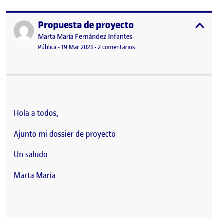
Propuesta de proyecto
Publicado por
expa
Publicado por
Marta María Fernández Infantes
Visibilidad:
Fecha de publicación
21 marzo, 2023 11:17 am
en Propuesta de proyecto
Pública
-
19 Mar 2023
-
2 comentarios
Hola a todos,
Ajunto mi dossier de proyecto
Un saludo
Marta María