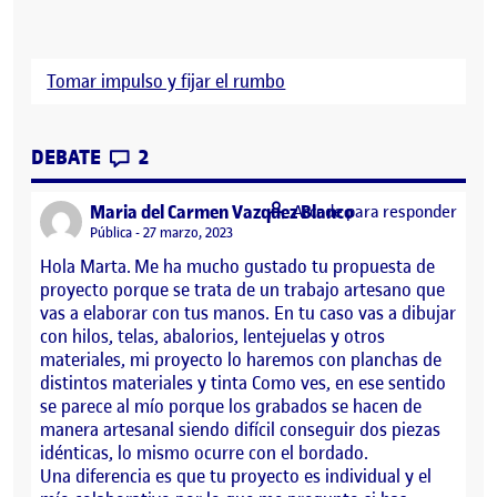
Tomar impulso y fijar el rumbo
CONTRIBUTIONS
EN PROPUESTA DE PROYECTO
DEBATE
2
says:
Maria del Carmen Vazquez Blanco
Accede para responder
Visibilidad:
Pública
27 marzo, 2023
Hola Marta. Me ha mucho gustado tu propuesta de
proyecto porque se trata de un trabajo artesano que
vas a elaborar con tus manos. En tu caso vas a dibujar
con hilos, telas, abalorios, lentejuelas y otros
materiales, mi proyecto lo haremos con planchas de
distintos materiales y tinta Como ves, en ese sentido
se parece al mío porque los grabados se hacen de
manera artesanal siendo difícil conseguir dos piezas
idénticas, lo mismo ocurre con el bordado.
Una diferencia es que tu proyecto es individual y el