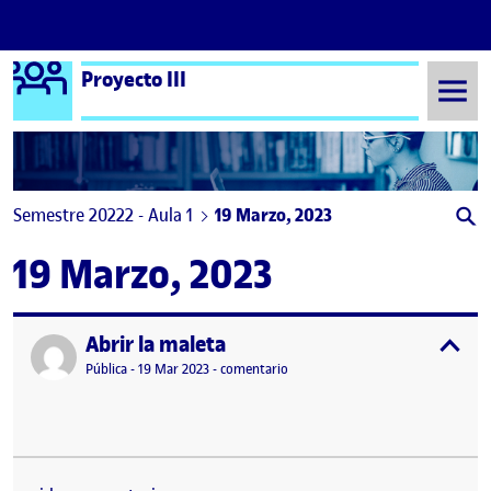
Logo Ágora
Proyecto III
Saltar al contenido
Semestre 20222 - Aula 1
19 Marzo, 2023
19 Marzo, 2023
Abrir la maleta
Publicado por
expa
Visibilidad:
Fecha de publicación
en Abrir la maleta
Pública
-
19 Mar 2023
-
comentario