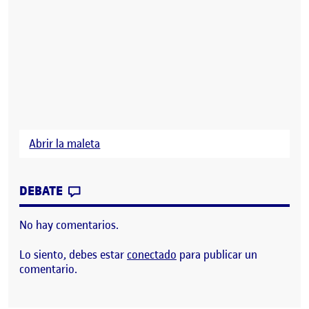
Abrir la maleta
CONTRIBUTION
0
EN ABRIR LA MALETA
DEBATE
No hay comentarios.
Lo siento, debes estar
conectado
para publicar un
comentario.