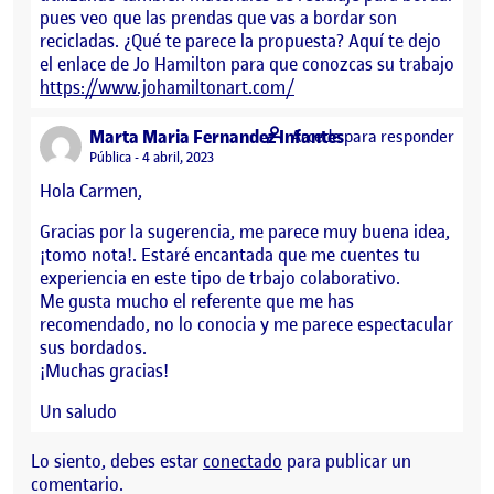
pues veo que las prendas que vas a bordar son
recicladas. ¿Qué te parece la propuesta? Aquí te dejo
el enlace de Jo Hamilton para que conozcas su trabajo
https://www.johamiltonart.com/
says:
Marta Maria Fernandez Infantes
Accede para responder
Visibilidad:
Pública
4 abril, 2023
Hola Carmen,
Gracias por la sugerencia, me parece muy buena idea,
¡tomo nota!. Estaré encantada que me cuentes tu
experiencia en este tipo de trbajo colaborativo.
Me gusta mucho el referente que me has
recomendado, no lo conocia y me parece espectacular
sus bordados.
¡Muchas gracias!
Un saludo
Lo siento, debes estar
conectado
para publicar un
comentario.