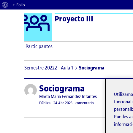
Acerca de WordPress
+ Folio
Logo Ágora
Proyecto III
Saltar al contenido
Participantes
Semestre 20222 - Aula 1
Sociograma
Sociograma
Publicado por
Utilizam
Publicado por
Marta María Fernández Infantes
funcionali
Visibilidad:
Fecha de publicación
en Sociograma
Pública
-
24 Abr 2023
-
comentario
personali
Puedes ac
informaci