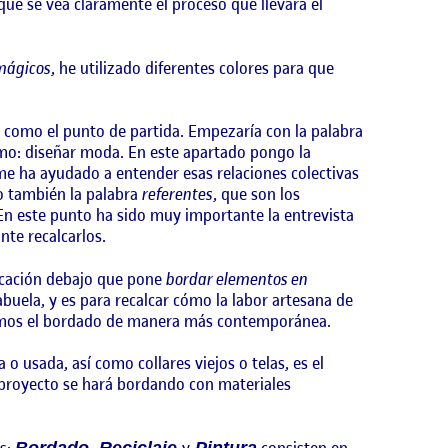
que se vea claramente el proceso que llevará el
mágicos
, he utilizado diferentes colores para que
s como el punto de partida. Empezaría con la palabra
mismo: diseñar moda. En este apartado pongo la
me ha ayudado a entender esas relaciones colectivas
to también la palabra
referentes
, que son los
 En este punto ha sido muy importante la entrevista
te recalcarlos.
licación debajo que pone
bordar elementos en
buela, y es para recalcar cómo la labor artesana de
camos el bordado de manera más contemporánea.
a o usada, así como collares viejos o telas, es el
 proyecto se hará bordando con materiales
os:
y
consisten en
Bordado, Reciclaje
Pintura