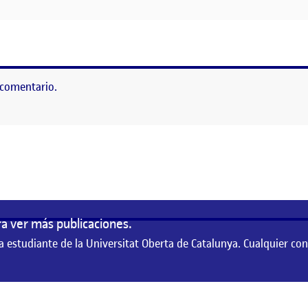
 comentario.
as
a ver más publicaciones.
a estudiante de la Universitat Oberta de Catalunya. Cualquier co
te de la Universitat Oberta de Catalunya. Cualquier contenido publicado en