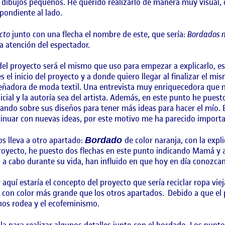
s dibujos pequeños. He querido realizarlo de manera muy visual, 
pondiente al lado.
cto
junto con una flecha el nombre de este, que sería:
Bordados 
a atención del espectador.
 del proyecto será el mismo que uso para empezar a explicarlo, e
es el inicio del proyecto y a donde quiero llegar al finalizar el 
señadora de moda textil. Una entrevista muy enriquecedora que 
icial y la autoría sea del artista. Además, en este punto he pues
gando sobre sus diseños para tener más ideas para hacer el mío.
tinuar con nuevas ideas, por este motivo me ha parecido importan
os lleva a otro apartado:
de color naranja, con la exp
Bordado
royecto, he puesto dos flechas en este punto indicando Mamá y a
 a cabo durante su vida, han influido en que hoy en día conoz
 aquí estaría el concepto del proyecto que sería reciclar ropa viej
 con color más grande que los otros apartados. Debido a que el
 nos rodea y el ecofeminismo.
ola para realizar algunos detalles junto con el bordado. Los punt