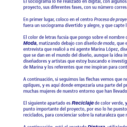
El sociograma lo he realizado en digital, con alguno
proyecto, sus diferentes fases, con su número corres
En primer lugar, coloco en el centro
Proceso de proye
fuera un sociograma divertido y alegre, y que capte l
El color de letras fucsia que pongo sobre el nombre
, matizando debajo con
diseño de moda
, que 
Moda
entrevista que realicé a mi agente Marina López, di
que se dan en el mundo del diseño, aunque la idea in
diseñadores y artistas que estoy buscando e investi
de Marina y los referentes que me inspiran para con
A continuación, si seguimos las flechas vemos que n
apliques
, y es aquí donde empezaría una parte del p
muchas mujeres de nuestro entorno que han llevado
El siguiente apartado es
de color verde, y
Reciclaje
punto importante del proyecto, por eso lo he puesto
reciclados, para concienciar sobre la naturaleza que
A continuación, está el apartado
, utilizánd
Pintura