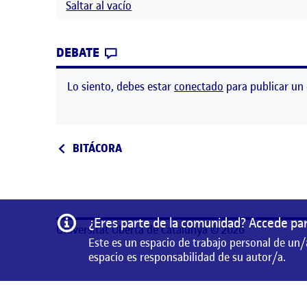
Saltar al vacío
CONTRIBUTION
0
EN SOCIOGRAMA
DEBATE
Lo siento, debes estar
conectado
para publicar un
Navegación de entrad
Entrada anterior
BITÁCORA
Información
¿Eres parte de la comunidad? Accede par
Universitat Oberta de Catalunya © 2026
Este es un espacio de trabajo personal de un/
espacio es responsabilidad de su autor/a.
Este es un espacio de trabajo personal de un/a estudian