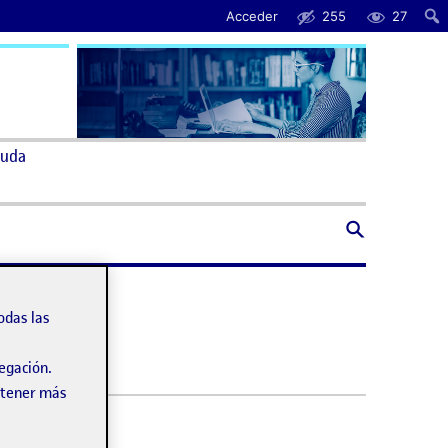
Acceder
255
27
uda
odas las
vegación.
obtener más