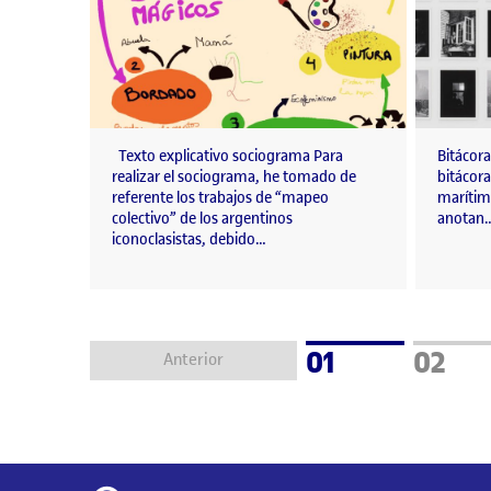
Texto explicativo sociograma Para
Bitácor
realizar el sociograma, he tomado de
bitácora
referente los trabajos de “mapeo
marítima
colectivo” de los argentinos
anotan
iconoclasistas, debido…
Página
Págin
01
02
Anterior