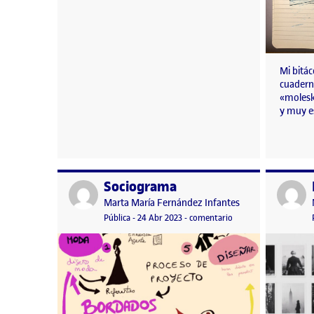
Mi bitá
cuadern
«molesk
y muy e
Sociograma
Publicado por
Publicad
Publicado por
Marta María Fernández Infantes
Visibilidad:
Fecha de publicación
en Sociograma
Pública
-
24 Abr 2023
-
comentario