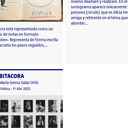
mismo diseñaré y realizaré. En el
sociograma aparece únicamente 
persona (círculo) que es Alicia He
amiga y referente en el tema que
abordar:…
cora está representada como un
o de notas en formato
ine». Representa de forma escrita
scueta los pasos seguidos,…
BITÁCORA
o por
Publicado por
Maria Gema Salas Ortiz
Visibilidad:
Fecha de publicación
12 abril, 2023 7:38 pm
Pública
-
11 Abr 2023