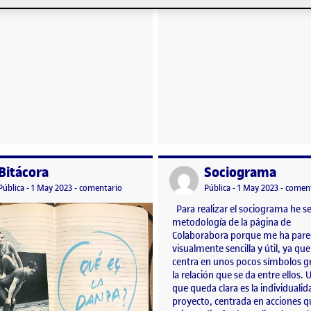
Bitácora
Sociograma
o por
Publicado por
amellos
Visibilidad:
Fecha de publicación
en Bitácora
Visibilidad:
Fecha de publicació
1 mayo, 
Pública
-
1 May 2023
-
comentario
Pública
-
1 May 2023
-
comen
Para realizar el sociograma he s
metodología de la página de
Colaborabora porque me ha pare
visualmente sencilla y útil, ya que
centra en unos pocos símbolos gr
la relación que se da entre ellos.
que queda clara es la individualid
proyecto, centrada en acciones q