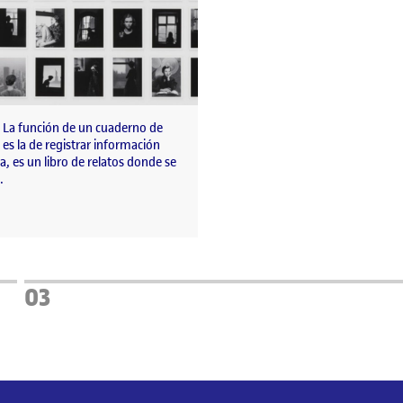
a La función de un cuaderno de
 es la de registrar información
, es un libro de relatos donde se
…
a
Página
03