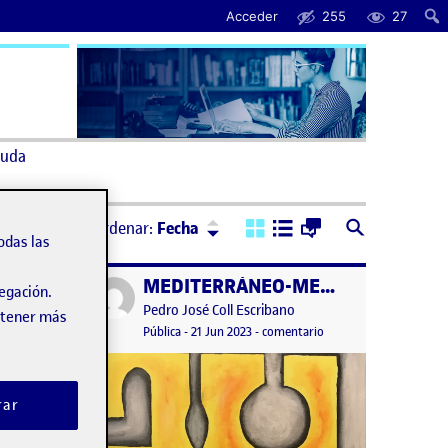
Acceder
255
27
uda
Ordenar:
Descendente
Ordenar:
Fecha
odas las
Memoria final del proyecto
MEDITERRÁNEO-MEMORIA FINAL
Publicado por
vegación.
n
en Memoria final del proyecto
Publicado por
tario
Pedro José Coll Escribano
obtener más
Visibilidad:
Fecha de publicación
en MEDITERRÁNEO-ME
Pública
-
21 Jun 2023
-
comentario
rar