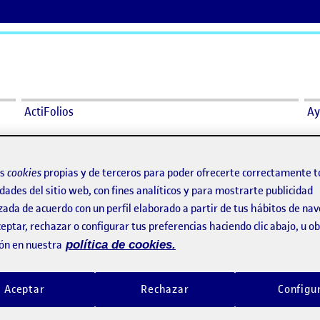
ActiFolios
Ay
os
cookies
propias y de terceros para poder ofrecerte correctamente t
dades del sitio web, con fines analíticos y para mostrarte publicidad
Pictorial
o por
Publicado por
zada de acuerdo con un perfil elaborado a partir de tus hábitos de na
ictorial
Visibilidad:
Fecha de publicación
en Pictorial
Visibilidad:
Fecha de publicació
Pública
-
29 Jun 2023
-
comentario
Pública
-
25 Jun 2023
-
comen
eptar, rechazar o configurar tus preferencias haciendo clic abajo, u 
 y reflejarse …
Pisar la arena …
ón en nuestra
política de cookies.
Aceptar
Rechazar
Configu