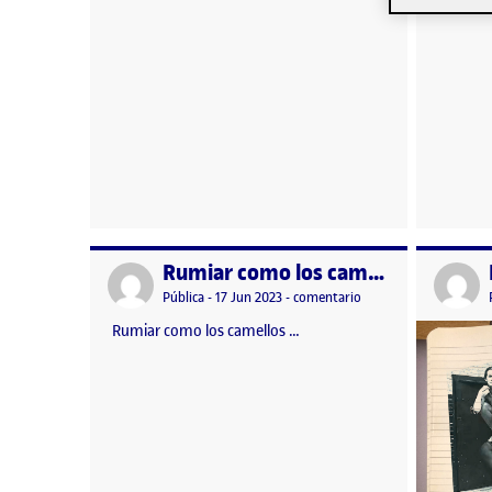
Rumiar como los camellos
Publicado por
Publicad
Visibilidad:
Fecha de publicación
en Rumiar como los c
Pública
-
17 Jun 2023
-
comentario
Rumiar como los camellos …