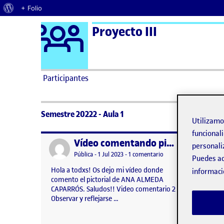
Acerca de WordPress
+ Folio
Logo Ágora
Proyecto III
Saltar al contenido
Participantes
Semestre 20222 - Aula 1
Utilizam
funcionali
Vídeo comentando pictorial
Publicado por
Publicad
personali
Visibilidad:
Fecha de publicación
en Vídeo comentando p
Pública
-
1 Jul 2023
-
1 comentario
Puedes ac
Hola a todxs! Os dejo mi vídeo donde
Observar
informaci
comento el pictorial de ANA ALMEDA
CAPARRÓS. Saludos!! Video comentario 2
Observar y reflejarse …